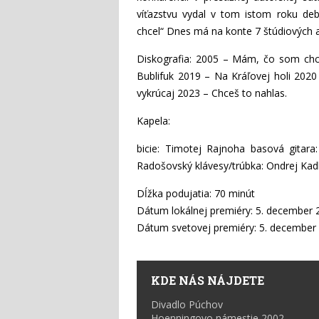
víťazstvu vydal v tom istom roku d
chcel“ Dnes má na konte 7 štúdiových 
Diskografia: 2005 – Mám, čo som chc
Bublifuk 2019 – Na Kráľovej holi 2020
vykrúcaj 2023 – Chceš to nahlas.
Kapela:
bicie: Timotej Rajnoha basová gitara:
Radošovský klávesy/trúbka: Ondrej Kad
Dĺžka podujatia: 70 minút
Dátum lokálnej premiéry: 5. december 
Dátum svetovej premiéry: 5. december
KDE NÁS NÁJDETE
Divadlo Púchov
Hoenningovo námestie 2002