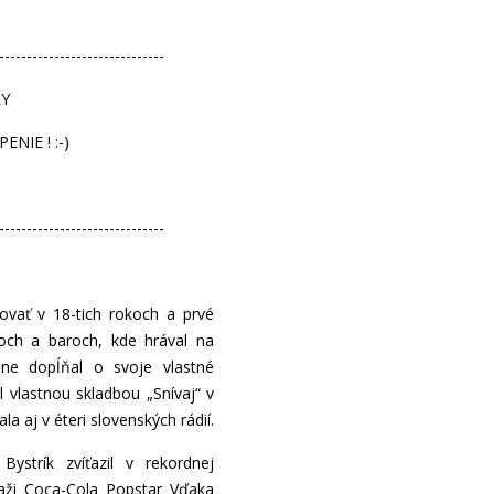
------------------------------
LY
NIE ! :-)
------------------------------
novať v 18-tich rokoch a prvé
boch a baroch, kde hrával na
pne dopĺňal o svoje vlastné
 vlastnou skladbou „Snívaj“ v
a aj v éteri slovenských rádií.
strík zvíťazil v rekordnej
úťaži Coca-Cola Popstar Vďaka