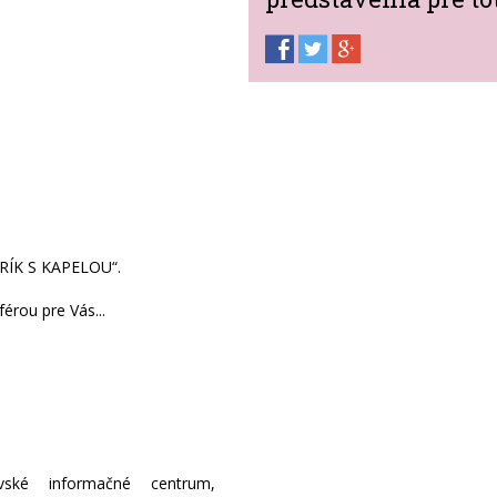
ÍK S KAPELOU“.
érou pre Vás...
ovské informačné centrum,