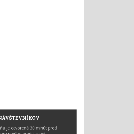
NÁVŠTEVNÍKOV
ňa je otvorená 30 minút pred
kom prvého predstavenia