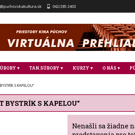
a@puchovskakultura.sk
042/285 2403
SÚBORY
TAN.SÚBORY
KURZY
O NÁS
P
YSTRÍK S KAPELOU“
T BYSTRÍK S KAPELOU“
Nenašli sa žiadne 
predstavenia pre to