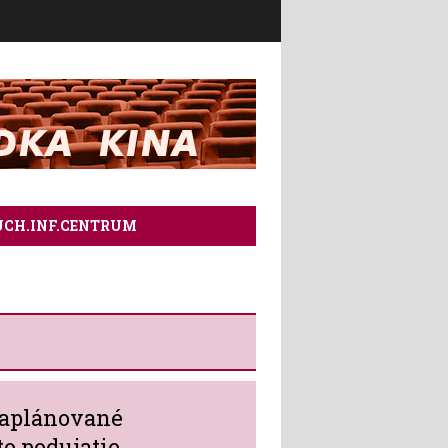
ÚCH.INF.CENTRUM
naplánované
to podujatie.