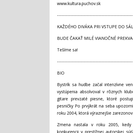
www.kultura.puchov.sk
---------------------------------------------------
KAŽDÉHO DIVÁKA PRI VSTUPE DO SÁ
BUDE ČAKAŤ MILÉ VIANOČNÉ PREKVAPE
Tešíme sa!
---------------------------------------------------
BIO
Bystrík sa hudbe začal intenzívne ve
vystúpenia absolvoval v rôznych klu
gitare prevzaté piesne, ktoré postu
pesničky Po prvýkrát na seba upozornil
roku 2004, ktorá výraznejšie zarezonoval
Zmena nastala v roku 2005, kedy By
konkurencii v prestížnej autorskej s