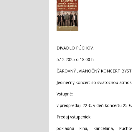
DIVADLO PÚCHOV.
5.12.2025 o 18.00 h.
ČAROVNÝ „VIANOČNÝ KONCERT BYSTR
Jedinečný koncert so sviatočnou atmosf
Vstupné:
v predpredaji 22 €, v deň koncertu 25 €.
Predaj vstupeniek:
pokladňa kina, kancelária, Púch