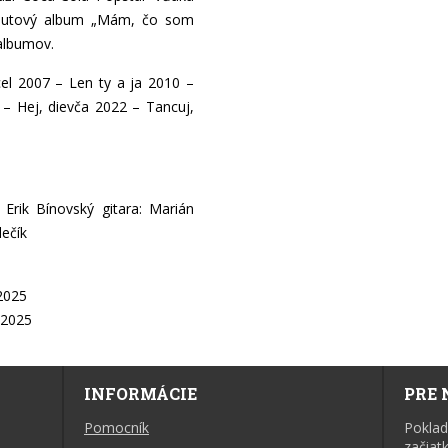
ebutový album „Mám, čo som
albumov.
el 2007 – Len ty a ja 2010 –
 – Hej, dievča 2022 – Tancuj,
 Erik Bínovský gitara: Marián
lečík
2025
 2025
INFORMÁCIE
PRE 
Pomocník
Poklad
začiat